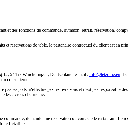
urant et des fonctions de commande, livraison, retrait, réservation, compt
aits et réservations de table, le partenaire contractuel du client est en pri
rg 12, 54457 Wincheringen, Deutschland, e-mail :
info@letzdine.eu
. Le
on du consentement.
 pas les plats, n'effectue pas les livraisons et n'est pas responsable des
dine les a créés elle-même.
une commande, demande une réservation ou contacte le restaurant. Le resta
nique Letzdine.