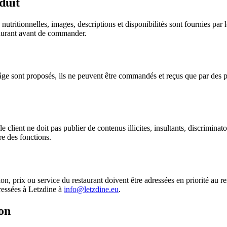
duit
 nutritionnelles, images, descriptions et disponibilités sont fournies par 
staurant avant de commander.
'âge sont proposés, ils ne peuvent être commandés et reçus que par des 
ient ne doit pas publier de contenus illicites, insultants, discriminatoir
re des fonctions.
tion, prix ou service du restaurant doivent être adressées en priorité au 
dressées à Letzdine à
info@letzdine.eu
.
ion